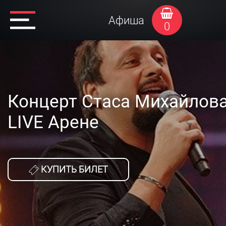
Афиша
0
Концерт Стаса Михайлова
LIVE Арене
КУПИТЬ БИЛЕТ