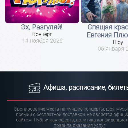
Эх, Разгуляй!
Спящая кра
Концерт
Евгения Пл
14 ноября 2026
Шоу
05 января 
Афиша, расписание, билет
Бронирование места на лучшие концерты, шоу, муз
премии с бесплатной доставкой, не является офиц
сайтом.
Публичная оферта
,
политика конфиденциа
правила оказания услуг
.