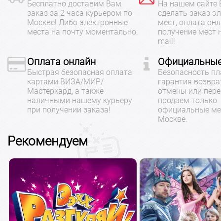
Бесплатно доставим Вам
На нашем сайте
заказ за 2 часа курьером по
сделать заказ э
Москве! Либо электронные
мест, оплата онл
места на почту моментально.
получение мест 
mail!
Оплата онлайн
Официальные
Быстрая безопасная оплата
Безопасность пл
картами ВИЗА/МИР/
гарантия возвра
Мастеркард, а также
отмены или пере
наличными нашему курьеру
продаем только
при получении заказа!
официальные ме
Москве.
Рекомендуем