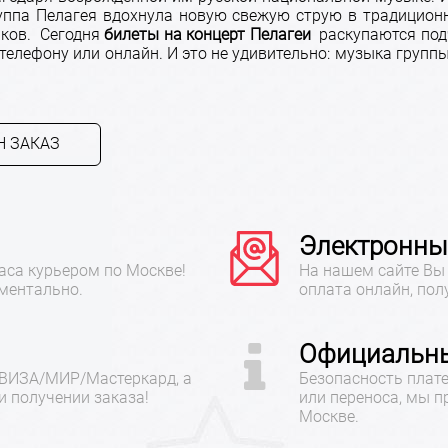
уппа Пелагея вдохнула новую свежую струю в традиционн
иков. Сегодня
билеты на концерт Пелагеи
раскупаются подч
телефону или онлайн. И это не удивительно: музыка групп
 ЗАКАЗ
Электронны
аса курьером по Москве!
На нашем сайте Вы 
ментально.
оплата онлайн, пол
Официальны
 ВИЗА/МИР/Мастеркард, а
Безопасность плате
 получении заказа!
или переноса, мы 
Москве.