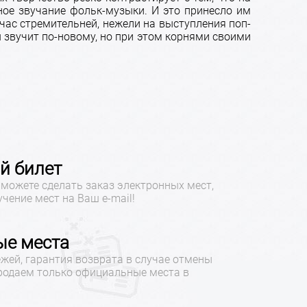
ое звучание фольк-музыки. И это принесло им
ас стремительней, нежели на выступления поп-
ы звучит по-новому, но при этом корнями своими
й билет
можете сделать заказ электронных мест,
учение мест на Ваш e-mail!
е места
жей, гарантия возврата в случае отмены
продаем только официальные места в