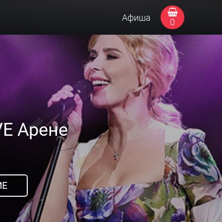
Афиша
0
VE Арене
ИЕ