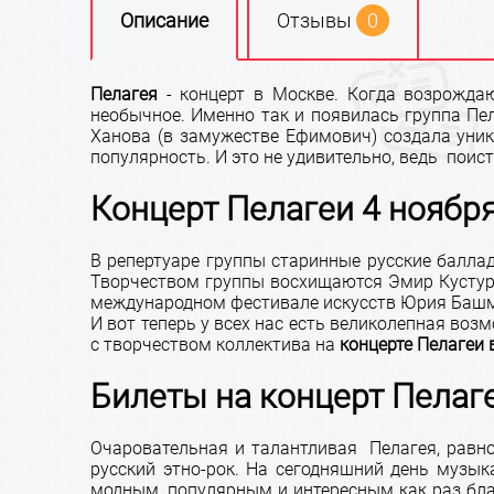
Описание
Отзывы
0
Пелагея
- концерт в Москве. Когда возрожда
необычное. Именно так и появилась группа П
Ханова (в замужестве Ефимович) создала уник
популярность. И это не удивительно, ведь пои
Концерт Пелагеи 4 ноябр
В репертуаре группы старинные русские балл
Творчеством группы восхищаются Эмир Кустури
международном фестивале искусств Юрия Башм
И вот теперь у всех нас есть великолепная в
с творчеством коллектива на
концерте Пелагеи 
Билеты на концерт Пелаг
Очаровательная и талантливая Пелагея, равно
русский этно-рок. На сегодняшний день музык
модным, популярным и интересным как раз благ