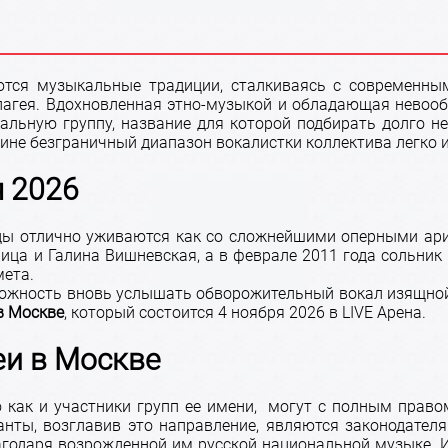
ются музыкальные традиции, сталкиваясь с современны
елагея. Вдохновленная этно-музыкой и обладающая нево
альную группу, название для которой подбирать долго 
стине безграничный диапазон вокалистки коллектива легко
я 2026
ады отлично уживаются как со сложнейшими оперными ари
ца и Галина Вишневская, а в феврале 2011 года сольни
ета.
озможность вновь услышать обворожительный вокал изящно
в Москве
, который состоится 4 ноября 2026 в LIVE Арена.
еи в Москве
 как и участники групп ее имени, могут с полным право
анты, возглавив это направление, являются законодате
одаря возрожденной им русской национальной музыке. Их