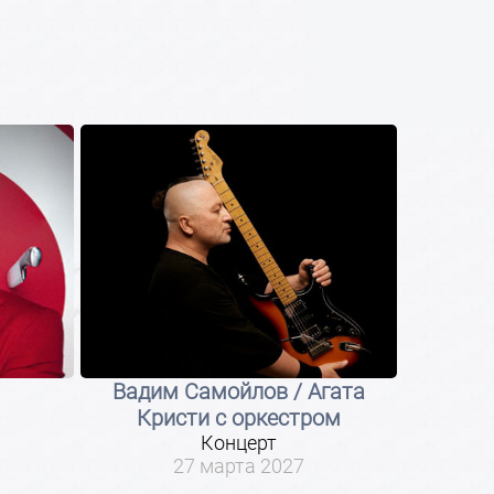
Вадим Самойлов / Агата
ЖА
Кристи с оркестром
Му
Концерт
27 марта 2027