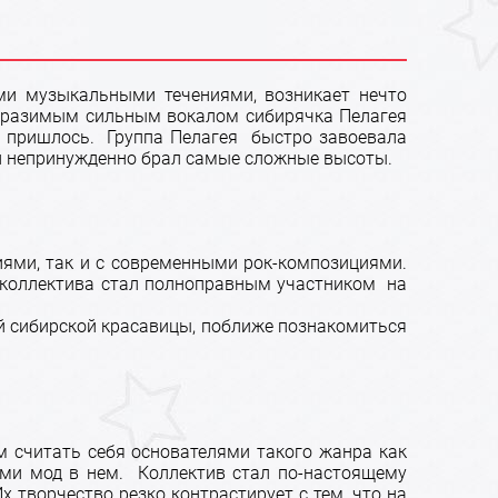
ми музыкальными течениями, возникает нечто
образимым сильным вокалом сибирячка Пелагея
не пришлось. Группа Пелагея быстро завоевала
 и непринужденно брал самые сложные высоты.
ями, так и с современными рок-композициями.
к коллектива стал полноправным участником на
й сибирской красавицы, поближе познакомиться
м считать себя основателями такого жанра как
лями мод в нем. Коллектив стал по-настоящему
 творчество резко контрастирует с тем, что на