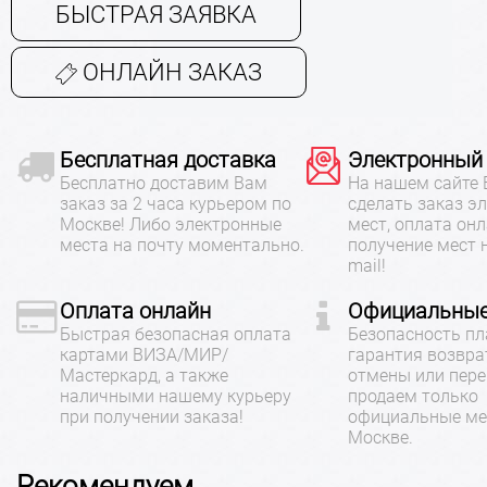
БЫСТРАЯ ЗАЯВКА
ОНЛАЙН ЗАКАЗ
Бесплатная доставка
Электронный
Бесплатно доставим Вам
На нашем сайте
заказ за 2 часа курьером по
сделать заказ э
Москве! Либо электронные
мест, оплата онл
места на почту моментально.
получение мест 
mail!
Оплата онлайн
Официальные
Быстрая безопасная оплата
Безопасность пл
картами ВИЗА/МИР/
гарантия возвра
Мастеркард, а также
отмены или пере
наличными нашему курьеру
продаем только
при получении заказа!
официальные ме
Москве.
Рекомендуем